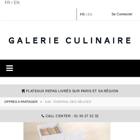
Panneau de gestion des cookies
FR / EN
Se Connecter
FR
|
EN
PLATEAUX REPAS LIVRÉS SUR PARIS ET SA RÉGION
OFFRES A PARTAGER
K48 - ÉVENTAIL DES DÉLICES
COMMANDE@GALERIECULINAIRE.FR
CALL CENTER : 01 30 27 32 32