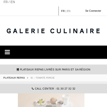
Panneau de gestion des cookies
FR / EN
Se Connecter
FR
|
EN
PLATEAUX REPAS LIVRÉS SUR PARIS ET SA RÉGION
PLATEAUX REPAS
I8 – TOMATE FARCIE
COMMANDE@GALERIECULINAIRE.FR
CALL CENTER : 01 30 27 32 32