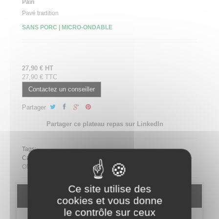
Pain
Pavé tradition
SANS PORC | MICRO-ONDABLE
27,90 € HT
27,90 € TTC
Contactez un conseiller
Partager
Partager ce plateau repas sur LinkedIn
Tags:
Catégorie
PLATEAUX REPAS
Bocaux
SANS PORC
MICRO-
ONDABLE
Ce site utilise des
DESCRIPTION
cookies et vous donne
le contrôle sur ceux