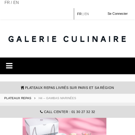
Panneau de gestion des cookies
FR / EN
Se Connecter
FR
|
EN
PLATEAUX REPAS LIVRÉS SUR PARIS ET SA RÉGION
PLATEAUX REPAS
H4 – GAMBAS MARINÉES
COMMANDE@GALERIECULINAIRE.FR
CALL CENTER : 01 30 27 32 32