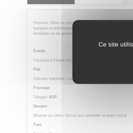
Florence, Milan ou encore Rome avec ses fontaines, ses 
typiques et authentiques. Gaie et colorée, la cuisine itali
familiales ou de grands classiques, Galerie Culinaire Pa
Ce site util
Entrée
Foccacia à l'origan et gorgonzola, tomate cerise et pêche
Plat
Gambas marinées, conchiglies, tomates cerises confites 
Fromage
Taleggio
AOP
Dessert
Mousse au citron, biscuit aux amandes et pesto sucré
Pain