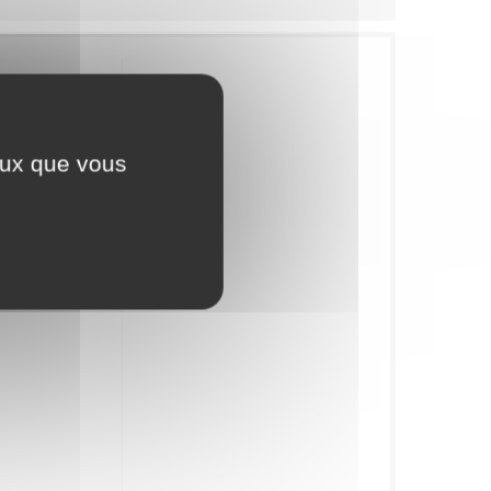
 ses délices
ecettes
ceux que vous