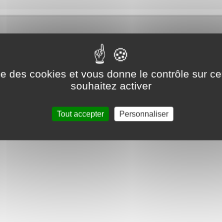
terrasses de café… Laissez-vous emporter par la Dolce Vita et succombez à
enne évoque d’emblée le soleil, la convivialité, les vacances… Au travers de r
ris vous promet des saveurs gourmandes à l’accent méditerranéen.
ise des cookies et vous donne le contrôle sur 
souhaitez activer
Tout accepter
Personnaliser
et fèves