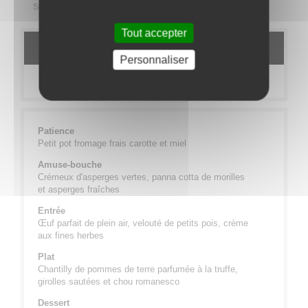
Signature
Tout accepter
DESCRIPTION
Personnaliser
ALLERGÈNES
Patience
Petit pot fromage frais carotte et miel
Amuse-bouche
Crémeux d'asperges vertes, panna cotta de morilles
et asperges fraîches
Entrée
Œuf parfait de plein air, velouté de petits pois, crème
aux fines herbes
Plat
Chantilly de pommes de terre parfumée à la truffe,
girolles sautées et chou romanesco
Dessert