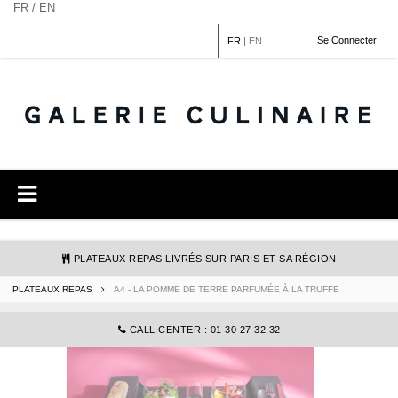
Panneau de gestion des cookies
FR / EN
Se Connecter
FR
|
EN
PLATEAUX REPAS LIVRÉS SUR PARIS ET SA RÉGION
PLATEAUX REPAS
A4 - LA POMME DE TERRE PARFUMÉE À LA TRUFFE
COMMANDE@GALERIECULINAIRE.FR
CALL CENTER : 01 30 27 32 32