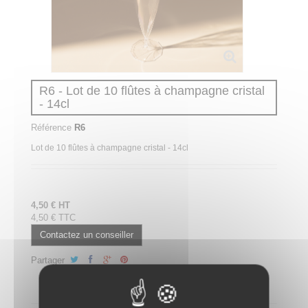
R6 - Lot de 10 flûtes à champagne cristal
- 14cl
Référence
R6
Lot de 10 flûtes à champagne cristal - 14cl
4,50 € HT
4,50 € TTC
Contactez un conseiller
Partager
Partager ce plateau repas sur LinkedIn