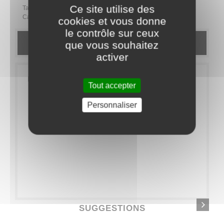
Ce site utilise des
Tags:
Catégorie
EXTRAS
Accessoires
cookies et vous donne
le contrôle sur ceux
que vous souhaitez
DESCRIPTION
activer
Lot de 10 flûtes à champagne cristal - 14cl
Tout accepter
Personnaliser
SUGGESTIONS