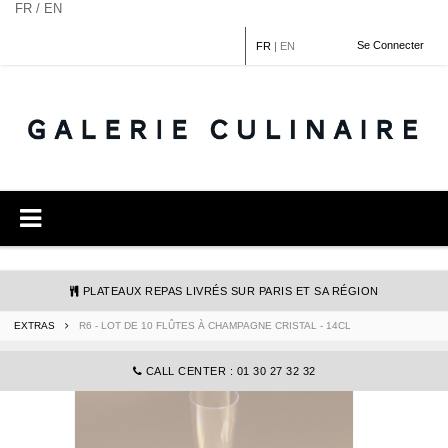
Panneau de gestion des cookies
FR / EN
Se Connecter
FR
|
EN
PLATEAUX REPAS LIVRÉS SUR PARIS ET SA RÉGION
EXTRAS
R6 - LOT DE 10 FLÛTES À CHAMPAGNE CRISTAL - 14CL
COMMANDE@GALERIECULINAIRE.FR
CALL CENTER : 01 30 27 32 32