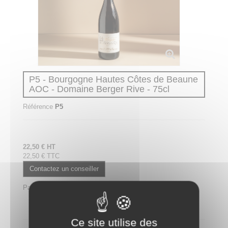
P5 - Bourgogne Hautes Côtes de Beaune
AOC - Domaine Berger Rive - 75cl
Référence
P5
22,50 € HT
22,50 € TTC
Contactez un conseiller
Partager
Partager ce plateau repas sur LinkedIn
Ce site utilise des