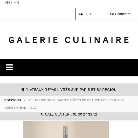
Panneau de gestion des cookies
FR / EN
Se Connecter
FR
|
EN
PLATEAUX REPAS LIVRÉS SUR PARIS ET SA RÉGION
BOISSONS
P5 - BOURGOGNE HAUTES CÔTES DE BEAUNE AOC - DOMAINE
COMMANDE@GALERIECULINAIRE.FR
BERGER RIVE - 75CL
CALL CENTER : 01 30 27 32 32