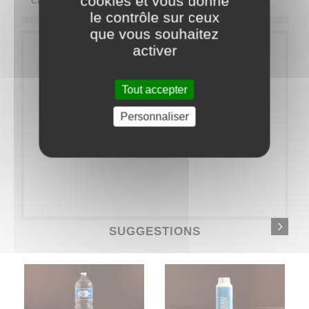
cookies et vous donne
Catégorie
BOISSONS
Softs
Jus de fruits
le contrôle sur ceux
que vous souhaitez
activer
Tout accepter
Personnaliser
SUGGESTIONS