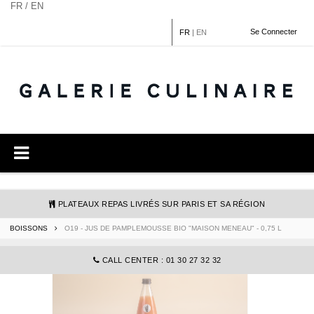
Panneau de gestion des cookies
FR / EN
Se Connecter
FR
|
EN
PLATEAUX REPAS LIVRÉS SUR PARIS ET SA RÉGION
BOISSONS
O19 - JUS DE PAMPLEMOUSSE BIO "MAISON MENEAU" - 0,75 L
COMMANDE@GALERIECULINAIRE.FR
CALL CENTER : 01 30 27 32 32