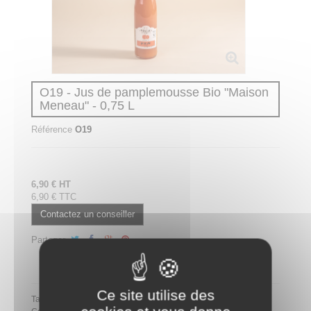
O19 - Jus de pamplemousse Bio "Maison
Meneau" - 0,75 L
Référence
O19
6,90 € HT
6,90 € TTC
Contactez un conseiller
Partager
Partager ce plateau repas sur LinkedIn
Ce site utilise des
Tags: