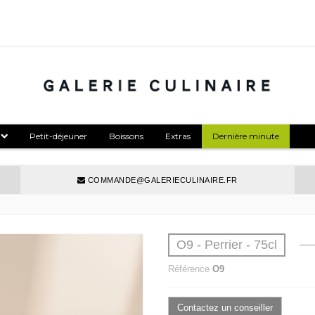
Petit-déjeuner
Boissons
Extras
Dernière minute
COMMANDE@GALERIECULINAIRE.FR
O9 - Perrier - 75cl
Référence
O9
Contactez un conseiller