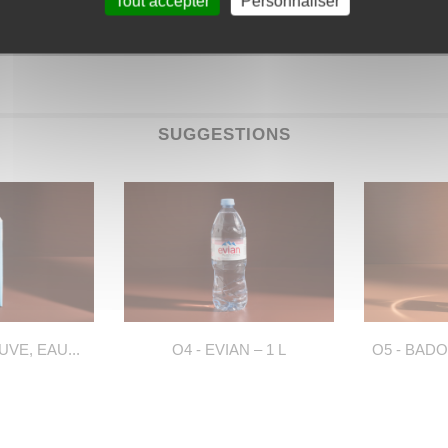
Tout accepter
Personnaliser
SUGGESTIONS
UVE, EAU...
O4 - EVIAN – 1 L
O5 - BADO