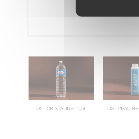
O2 - CRISTALINE - 1,5L
O3 - L'EAU NE