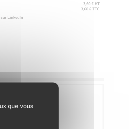
3,60 € HT
3,60 € TTC
 sur LinkedIn
ceux que vous