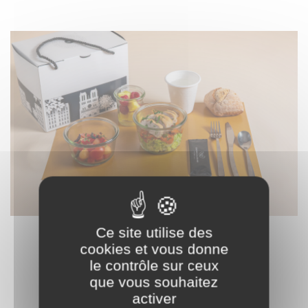
Ce site utilise des
H3 – Filet végétal
cookies et vous donne
27,40 € HT
le contrôle sur ceux
que vous souhaitez
activer