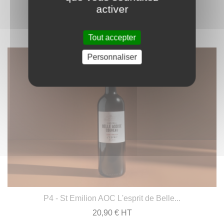
activer
Tout accepter
Personnaliser
P4 - St Emilion AOC L'esprit de Belle...
20,90 € HT