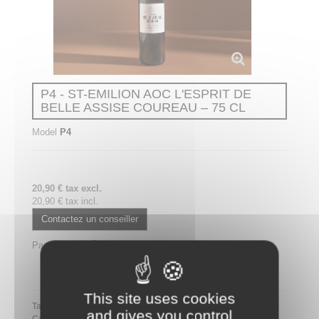
P4 - ST-EMILION AOC L'ESPRIT DE
BELLE ASSISE COUREAU – 75 CL
Model
P4
20,90 € tax excl.
20,90 € tax incl.
Contactez un conseiller
Partager
Partager ce plateau repas sur LinkedIn
This site uses cookies
Tags:
and gives you control