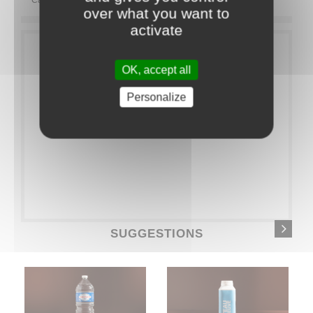
Category:
BOISSONS
Alcools
Vins rouges
over what you want to
activate
OK, accept all
Personalize
SUGGESTIONS