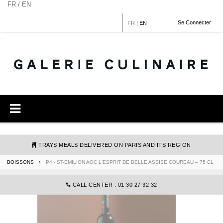
Cookies management panel
FR / EN
Se Connecter
FR
|
EN
TRAYS MEALS DELIVERED ON PARIS AND ITS REGION
BOISSONS
P4 - ST-EMILION AOC L'ESPRIT DE BELLE ASSISE COUREAU – 75 CL
COMMANDE@GALERIECULINAIRE.FR
CALL CENTER : 01 30 27 32 32